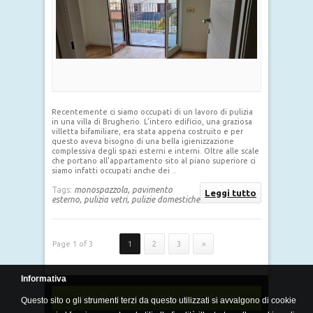
Recentemente ci siamo occupati di un lavoro di pulizia
in una villa di Brugherio. L’intero edificio, una graziosa
villetta bifamiliare, era stata appena costruito e per
questo aveva bisogno di una bella igienizzazione
complessiva degli spazi esterni e interni. Oltre alle scale
che portano all’appartamento sito al piano superiore ci
siamo infatti occupati anche dei ..
Tags:
monospazzola,
pavimento
Leggi tutto
esterno,
pulizia vetri,
pulizie domestiche
Page 1 of 3
1
2
3
»
Informativa
Chiedi un preventivo gratuito!
Questo sito o gli strumenti terzi da questo utilizzati si avvalgono di cookie