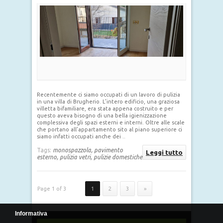
Recentemente ci siamo occupati di un lavoro di pulizia
in una villa di Brugherio. L’intero edificio, una graziosa
villetta bifamiliare, era stata appena costruito e per
questo aveva bisogno di una bella igienizzazione
complessiva degli spazi esterni e interni. Oltre alle scale
che portano all’appartamento sito al piano superiore ci
siamo infatti occupati anche dei ..
Tags:
monospazzola,
pavimento
Leggi tutto
esterno,
pulizia vetri,
pulizie domestiche
Page 1 of 3
1
2
3
»
Informativa