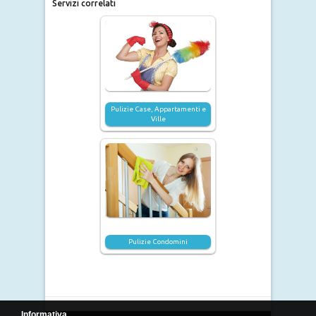
Servizi correlati
Pulizie Case, Appartamenti e
Ville
Pulizie Condomini
Informativa